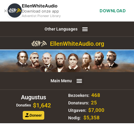
EllenWhiteAudio
×
DOWNLOAD
Download onze app
Adventist Pioneer Library
Other Languages
EllenWhiteAudio.org
Main Menu
468
Bezoekers:
Augustus
25
Donateurs:
$1,642
Donaties
$7,000
Uitgaven:
Doneer
$5,358
Nodig: