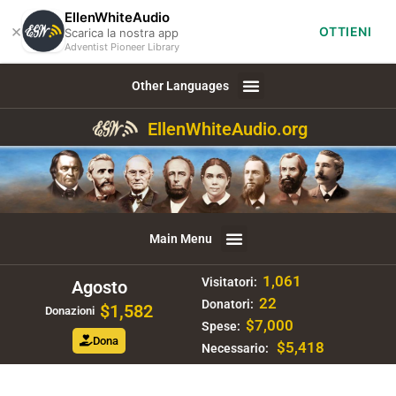
EllenWhiteAudio
×
OTTIENI
Scarica la nostra app
Adventist Pioneer Library
Other Languages
EllenWhiteAudio.org
Main Menu
1,061
Visitatori:
Agosto
22
Donatori:
$1,582
Donazioni
$7,000
Spese:
Dona
$5,418
Necessario: