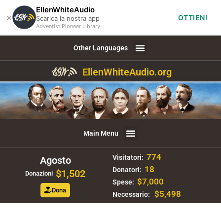
EllenWhiteAudio
×
OTTIENI
Scarica la nostra app
Adventist Pioneer Library
Other Languages
EllenWhiteAudio.org
Main Menu
774
Visitatori:
Agosto
18
Donatori:
$1,502
Donazioni
$7,000
Spese:
Dona
$5,498
Necessario: