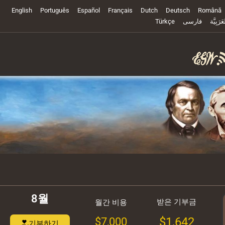
English
Português
Español
Français
Dutch
Deutsch
Română
Türkçe
فارسی
العَرَبِيَ
8월
받은 기부금
월간 비용
$1,642
$7,000
기부하기