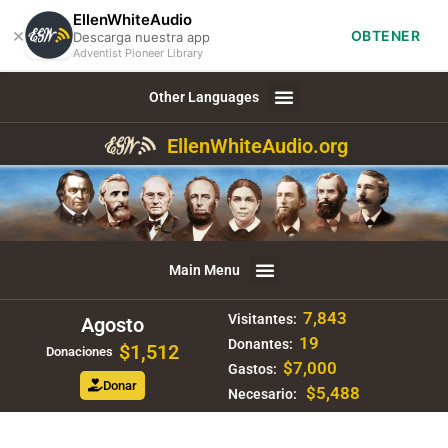
EllenWhiteAudio
×
OBTENER
Descarga nuestra app
Adventist Pioneer Library
Other Languages
EllenWhiteAudio.org
Main Menu
7,843
Visitantes:
Agosto
19
Donantes:
$1,512
Donaciones
$7,000
Gastos:
Donar
$5,488
Necesario: