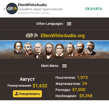
EllenWhiteAudio
×
СКАЧАТЬ
Скачайте наше приложение
Adventist Pioneer Library
Other Languages
EllenWhiteAudio.org
Main Menu
1,973
Посетители:
Август
24
Жертвователи:
$1,632
Пожертвования
$7,000
Расходы:
Пожертвовать
$5,368
Необходимо: