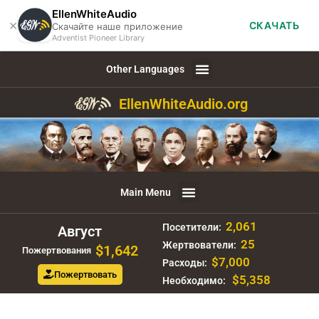
EllenWhiteAudio
×
СКАЧАТЬ
Скачайте наше приложение
Adventist Pioneer Library
Other Languages
EllenWhiteAudio.org
Main Menu
2,061
Посетители:
Август
25
Жертвователи:
$1,642
Пожертвования
$7,000
Расходы:
Пожертвовать
$5,358
Необходимо: