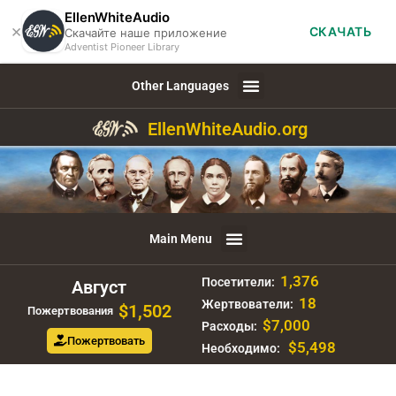
EllenWhiteAudio
×
СКАЧАТЬ
Скачайте наше приложение
Adventist Pioneer Library
Other Languages
EllenWhiteAudio.org
Main Menu
1,376
Посетители:
Август
18
Жертвователи:
$1,502
Пожертвования
$7,000
Расходы:
Пожертвовать
$5,498
Необходимо: