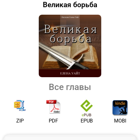
Великая борьба
Все главы
ZIP
PDF
EPUB
MOBI