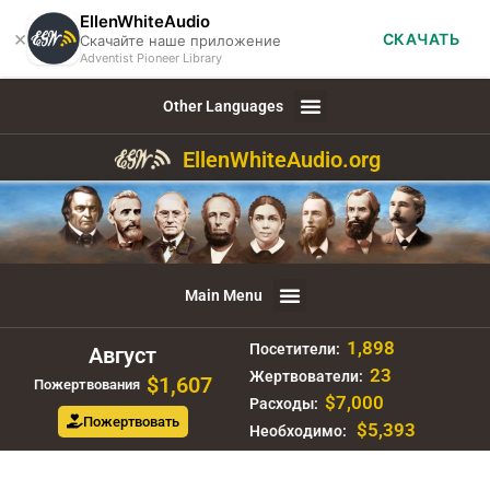
EllenWhiteAudio
×
СКАЧАТЬ
Скачайте наше приложение
Adventist Pioneer Library
Other Languages
EllenWhiteAudio.org
Main Menu
1,898
Посетители:
Август
23
Жертвователи:
$1,607
Пожертвования
$7,000
Расходы:
Пожертвовать
$5,393
Необходимо: