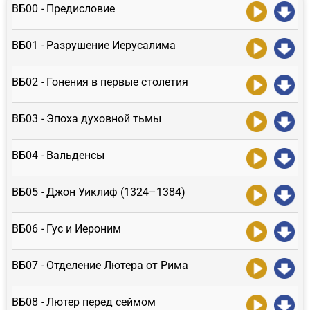
ВБ00 - Предисловие
ВБ01 - Разрушение Иерусалима
ВБ02 - Гонения в первые столетия
ВБ03 - Эпоха духовной тьмы
ВБ04 - Вальденсы
ВБ05 - Джон Уиклиф (1324–1384)
ВБ06 - Гус и Иероним
ВБ07 - Отделение Лютера от Рима
ВБ08 - Лютер перед сеймом