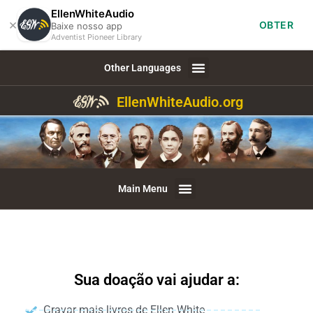
EllenWhiteAudio
×
OBTER
Baixe nosso app
Adventist Pioneer Library
Other Languages
EllenWhiteAudio.org
Main Menu
Sua doação vai ajudar a:
Gravar mais livros de Ellen White