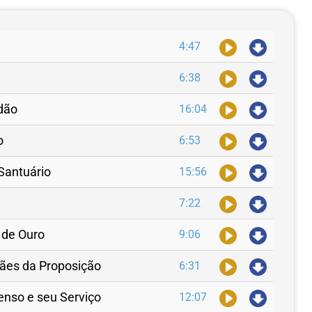
4:47
6:38
idão
16:04
o
6:53
 Santuário
15:56
7:22
 de Ouro
9:06
Pães da Proposição
6:31
censo e seu Serviço
12:07