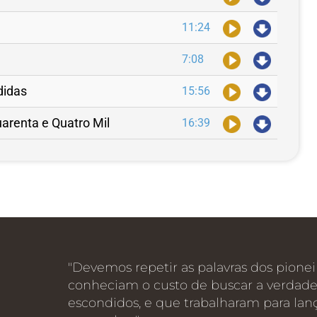
11:24
7:08
didas
15:56
uarenta e Quatro Mil
16:39
"Devemos repetir as palavras dos pione
conheciam o custo de buscar a verdad
escondidos, e que trabalharam para la