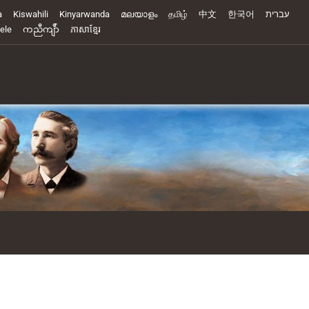
a
Kiswahili
Kinyarwanda
മലയാളം
தமிழ்
中文
한국어
עברית
ele
ကညီကျိာ်
ភាសាខ្មែរ