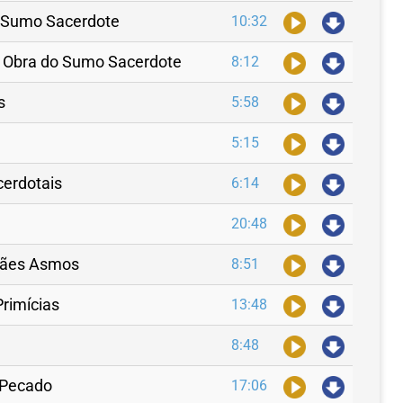
o Sumo Sacerdote
10:32
 e Obra do Sumo Sacerdote
8:12
s
5:58
5:15
cerdotais
6:14
20:48
 Pães Asmos
8:51
Primícias
13:48
8:48
o Pecado
17:06