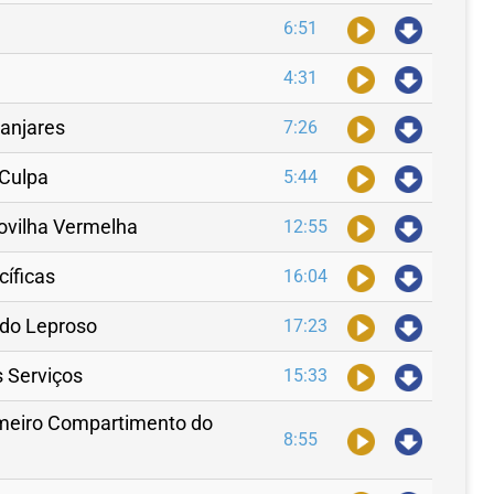
6:51
4:31
Manjares
7:26
 Culpa
5:44
Novilha Vermelha
12:55
cíficas
16:04
o do Leproso
17:23
s Serviços
15:33
imeiro Compartimento do
8:55