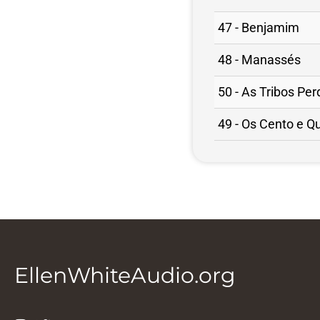
47 - Benjamim
48 - Manassés
50 - As Tribos Per
­49 - Os Cento e Q
EllenWhiteAudio.org