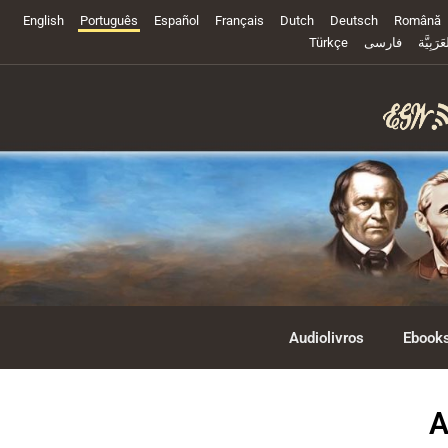
English
Português
Español
Français
Dutch
Deutsch
Română
Türkçe
فارسی
عَرَبِيَّة
Audiolivros
Ebook
A