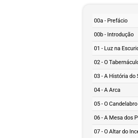
00a - Prefácio
00b - Introdução
01 - Luz na Escur
02 - O Tabernácul
03 - A História do
04 - A Arca
05 - O Candelabro
06 - A Mesa dos 
07 - O Altar do In