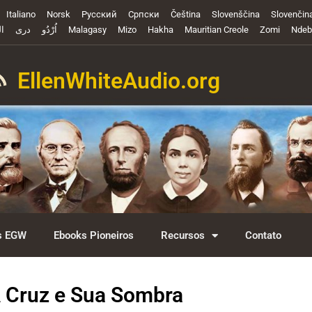
Italiano
Norsk
Русский
Cрпски
Čeština
Slovenščina
Slovenčin
ال
دری
اُرْدُو
Malagasy
Mizo
Hakha
Mauritian Creole
Zomi
Ndeb
EllenWhiteAudio.org
s EGW
Ebooks Pioneiros
Recursos
Contato
 Cruz e Sua Sombra