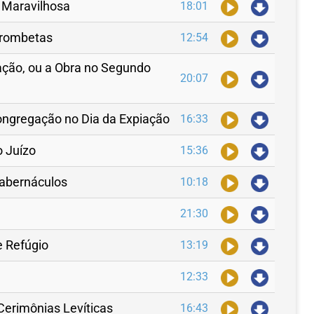
 Maravilhosa
18:01
Trombetas
12:54
iação, ou a Obra no Segundo
20:07
ongregação no Dia da Expiação
16:33
o Juízo
15:36
Tabernáculos
10:18
21:30
e Refúgio
13:19
12:33
 Cerimônias Levíticas
16:43