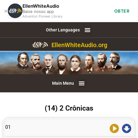
EllenWhiteAudio
×
OBTER
Baixe nosso app
Adventist Pioneer Library
Other Languages
EllenWhiteAudio.org
Main Menu
(14) 2 Crônicas
01