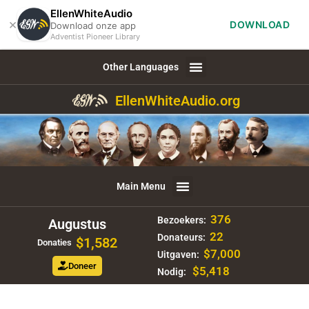
EllenWhiteAudio
×
DOWNLOAD
Download onze app
Adventist Pioneer Library
Other Languages
EllenWhiteAudio.org
Main Menu
376
Bezoekers:
Augustus
22
Donateurs:
$1,582
Donaties
$7,000
Uitgaven:
Doneer
$5,418
Nodig: