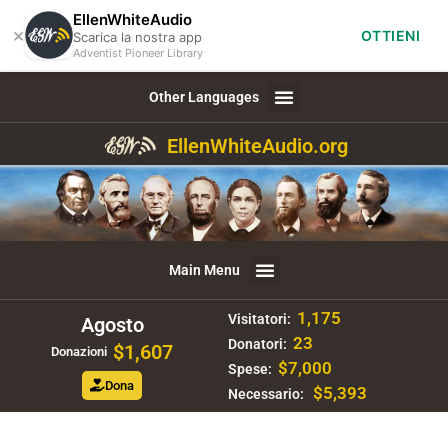
EllenWhiteAudio
×
OTTIENI
Scarica la nostra app
Adventist Pioneer Library
Other Languages
EllenWhiteAudio.org
Main Menu
1,175
Visitatori:
Agosto
23
Donatori:
$1,607
Donazioni
$7,000
Spese:
Dona
$5,393
Necessario: