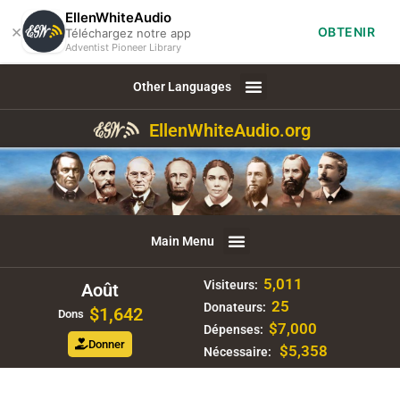
EllenWhiteAudio
×
OBTENIR
Téléchargez notre app
Adventist Pioneer Library
Other Languages
EllenWhiteAudio.org
Main Menu
5,011
Visiteurs:
Août
25
Donateurs:
$1,642
Dons
$7,000
Dépenses:
Donner
$5,358
Nécessaire: