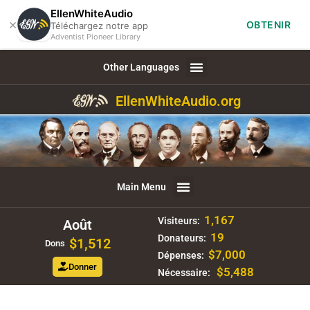
EllenWhiteAudio
×
OBTENIR
Téléchargez notre app
Adventist Pioneer Library
Other Languages
EllenWhiteAudio.org
Main Menu
1,167
Visiteurs:
Août
19
Donateurs:
$1,512
Dons
$7,000
Dépenses:
Donner
$5,488
Nécessaire: