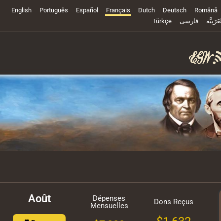
English
Português
Español
Français
Dutch
Deutsch
Română
Türkçe
فارسی
عَرَبِيَّة
Août
Dépenses
Dons Reçus
Mensuelles