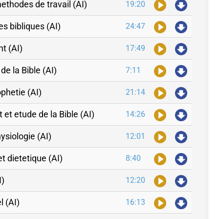
methodes de travail (AI)
19:20
es bibliques (AI)
24:47
nt (AI)
17:49
de la Bible (AI)
7:11
ophetie (AI)
21:14
et etude de la Bible (AI)
14:26
ysiologie (AI)
12:01
t dietetique (AI)
8:40
I)
12:20
l (AI)
16:13