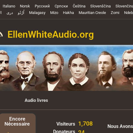
Italiano
Norsk
Русский
Cрпски
Čeština
Slovenščina
Slovenčin
ال
دری
اُرْدُو
Malagasy
Mizo
Hakha
Mauritian Creole
Zomi
Ndeb
EllenWhiteAudio.org
Audio livres
Encore
1,708
Nécessaire
Visiteurs
Nous Avons
Donateurs
24