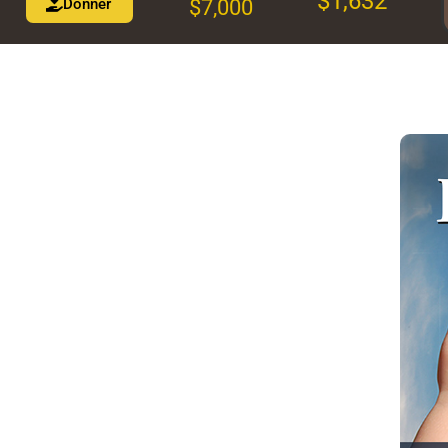
$1,632
Donner
$7,000