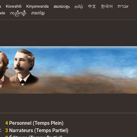
a
Kiswahili
Kinyarwanda
മലയാളം
தமிழ்
中文
한국어
עברית
ele
ကညီကျိာ်
ភាសាខ្មែរ
4
Personnel (Temps Plein)
:
3
Narrateurs (Temps Partiel)