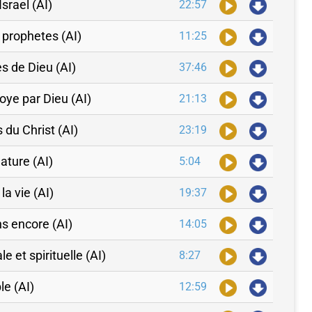
Israel (AI)
22:57
 prophetes (AI)
11:25
s de Dieu (AI)
37:46
oye par Dieu (AI)
21:13
 du Christ (AI)
23:19
nature (AI)
5:04
la vie (AI)
19:37
ns encore (AI)
14:05
e et spirituelle (AI)
8:27
le (AI)
12:59