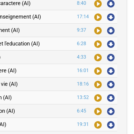
caractere (AI)
8:40
enseignement (AI)
17:14
ent (AI)
9:37
t l'education (AI)
6:28
)
4:33
iere (AI)
16:01
 vie (AI)
18:16
n (AI)
13:52
on (AI)
6:45
AI)
19:31