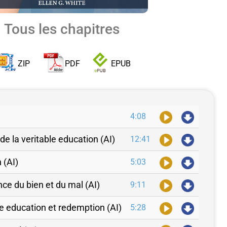
Tous les chapitres
ZIP
PDF
EPUB
4:08
 de la veritable education (AI)
12:41
 (AI)
5:03
ce du bien et du mal (AI)
9:11
re education et redemption (AI)
5:28