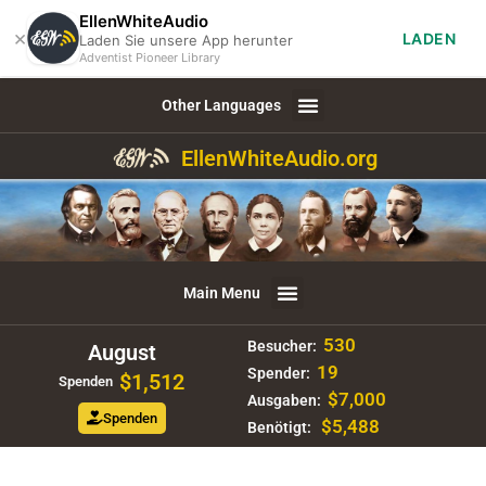
EllenWhiteAudio
×
LADEN
Laden Sie unsere App herunter
Adventist Pioneer Library
Other Languages
EllenWhiteAudio.org
Main Menu
530
Besucher:
August
19
Spender:
$1,512
Spenden
$7,000
Ausgaben:
Spenden
$5,488
Benötigt: