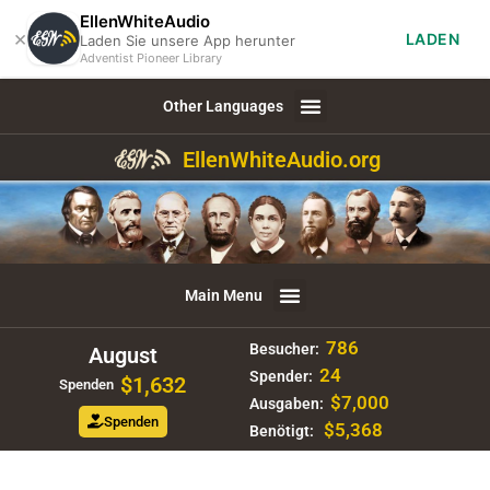
EllenWhiteAudio
×
LADEN
Laden Sie unsere App herunter
Adventist Pioneer Library
Other Languages
EllenWhiteAudio.org
Main Menu
786
Besucher:
August
24
Spender:
$1,632
Spenden
$7,000
Ausgaben:
Spenden
$5,368
Benötigt: