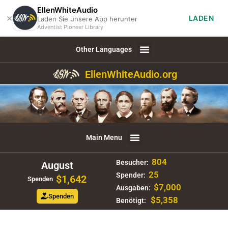
EllenWhiteAudio
×
LADEN
Laden Sie unsere App herunter
Adventist Pioneer Library
Other Languages
EllenWhiteAudio.org
Main Menu
804
Besucher:
August
25
Spender:
$1,642
Spenden
$7,000
Ausgaben:
Spenden
$5,358
Benötigt: